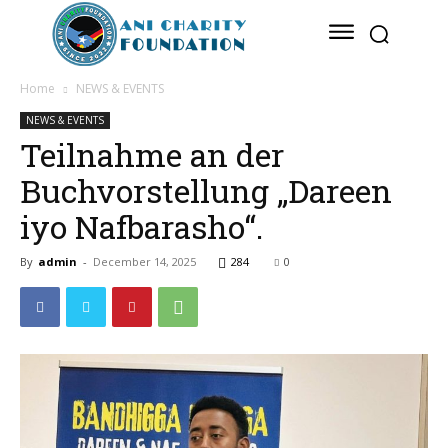
Home
NEWS & EVENTS
NEWS & EVENTS
Teilnahme an der
Buchvorstellung „Dareen
iyo Nafbarasho“.
By
admin
-
December 14, 2025
284
0